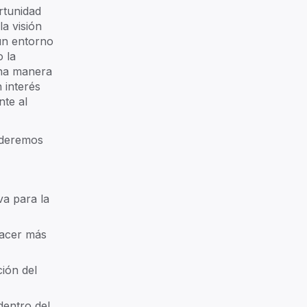
amily Office
rtunidad
a visión
 un entorno
o la
ecuring Tomorrow
 una manera
 interés
nte al
earn more
ccess our resources
nderemos
va para la
0+ families
Stories ->
hacer más
ción del
dentro del