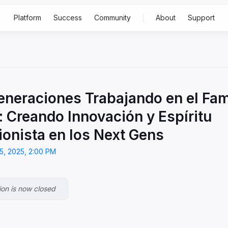
Platform
Success
Community
About
Support
Built for
Feat
p
Rising family business
Gen 2-3
ss
Generational family business
Gen
neraciones Trabajando en el Fam
4+
: Creando Innovación y Espíritu
Family office
ionista en los Next Gens
S
5, 2025, 2:00 PM
A
ion is now closed