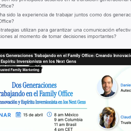
Office?
a sido la experiencia de trabajar juntos como dos generac
Office?
trategias utilizan para garantizar una comunicación efectiv
iones al momento de tomar decisiones importantes?
amilies
by families
Te
 by Edouard Thijssen and Edward Janssen to
Par
multigenerational family businesses and offices with
ce and collaboration tools tailored to their unique
TF 
Car
 our story
Founders' film