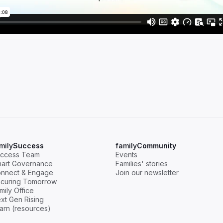
mily
Success
family
Community
ccess Team
Events
art Governance
Families' stories
nnect & Engage
Join our newsletter
curing Tomorrow
mily Office
xt Gen Rising
arn (resources)