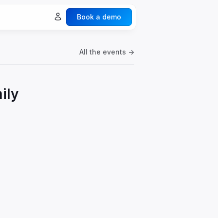
Book a demo
ures
Explore all ->
All the events ->
Spaces & Collaboration
Legacy & Generation
ily
Documents & Vaults
Events
ecurity
nalytics