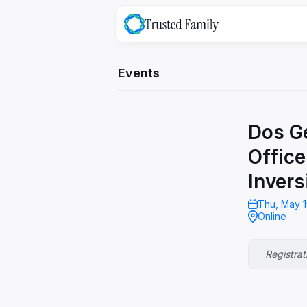
Events
family
OS
The platform that bridges the ga
between your family & the busine
Dos Ge
Office
Invers
Thu, May 1
Online
Explore ->
Registrat
family
Success