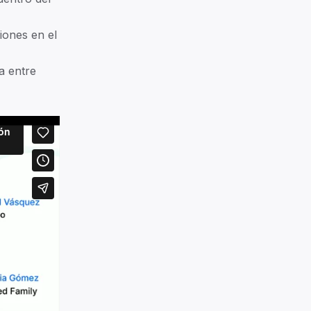
iones en el
a entre
am
tner program
Magazine
eers