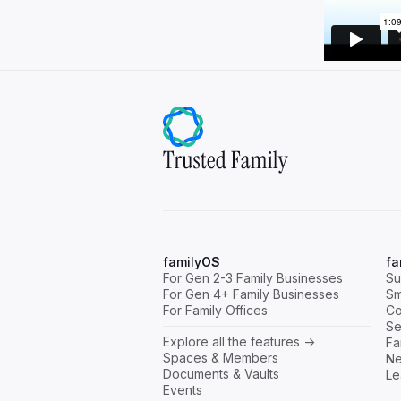
family
OS
fa
For Gen 2-3 Family Businesses
Su
For Gen 4+ Family Businesses
Sm
For Family Offices
Co
Se
Explore all the features ->
Fa
Spaces & Members
Ne
Documents & Vaults
Le
Events