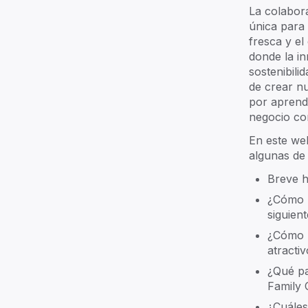
Our team guides you to thrive in a
La colabor
aspects of your family business.
única para
fresca y el
donde la in
sostenibili
de crear n
por aprende
negocio co
Explore ->
En este we
algunas de
Breve h
¿Cómo p
family
Community
siguien
Join a thriving community throug
¿Cómo h
events and shared experiences
atracti
¿Qué pa
Family 
¿Cuáles