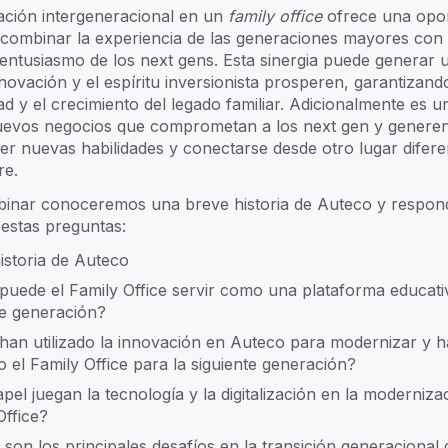
Smart Governance
F
ll
ación intergeneracional en un
family office
ofrece una opo
 combinar la experiencia de las generaciones mayores con l
 entusiasmo de los next gens. Esta sinergia puede generar
novación y el espíritu inversionista prosperen, garantizand
Connect & Engage
S
dad y el crecimiento del legado familiar. Adicionalmente es
uevos negocios que comprometan a los next gen y generen
r nuevas habilidades y conectarse desde otro lugar difere
L
Next Gen Rising
re.
A
binar conoceremos una breve historia de Auteco y respo
 estas preguntas:
istoria de Auteco
uede el Family Office servir como una plataforma educati
Next events
All ->
20
te generación?
Join our August product tour
h
an utilizado la innovación en Auteco para modernizar y 
Aug 18
•
Online
.
vo el Family Office para la siguiente generación?
Unifying wealth performance and
pel juegan la tecnología y la digitalización en la moderniza
family governance [Addepar x
Office?
Trusted Family]
Sep 3
•
Online
 son los principales desafíos en la transición generacional 