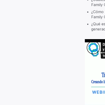
Family 
¿Cómo h
Family 
Explore ->
¿Qué es
generac
For f
Founded
empower 
governan
needs.
Read