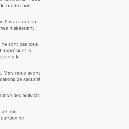
amily office
 de rendre nos
écurisez vos données
us l'avons conçu
mmes maintenant
ntre de ressources
s ne sont pas tous
cédez à nos contenus et bonnes
t apprécient le
atiques.
ésion à la
x. Mais nous avons
rmations de sécurité
us de 200 familles
Histoires ->
ution des activités
s de nos
 partage de