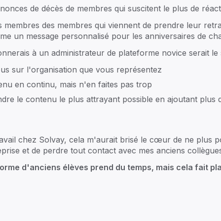
nonces de décès de membres qui suscitent le plus de réactio
 membres des membres qui viennent de prendre leur retrait
e un message personnalisé pour les anniversaires de ch
onnerais à un administrateur de plateforme novice serait le 
us sur l'organisation que vous représentez
nu en continu, mais n'en faites pas trop
dre le contenu le plus attrayant possible en ajoutant plus 
les familles
par les familles
L'é
 par
Edouard Thijssen
et
Edouard Janssen
, Trusted
Pro
ccompagne les entreprises familiales et family offices
vail chez Solvay, cela m'aurait brisé le cœur de ne plus p
nérationnels grâce à une plateforme de gouvernance
TF 
treprise et de perdre tout contact avec mes anciens collègues
llaboration conçue pour répondre à leurs besoins
ues.
Off
orme d'anciens élèves prend du temps, mais cela fait pla
e histoire
Film des fondateurs