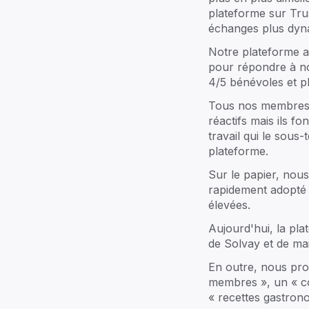
Notre équipe vous guide pour fai
plateforme sur Tru
prospérer tous les aspects de vot
échanges plus dyn
entreprise familiale ou family offic
Notre plateforme a
pour répondre à n
4/5 bénévoles et 
Tous nos membres so
réactifs mais ils fo
travail qui le sous-
Explorez ->
plateforme.
Sur le papier, nou
rapidement adopté ce
élevées.
family
Community
Rejoignez une communauté dynam
Aujourd'hui, la pla
grâce à des événements et à de
de Solvay et de ma
expériences partagées.
En outre, nous prop
membres », un « co
« recettes gastron