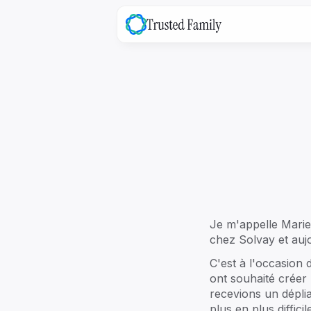
family
OS
La plateforme tout-en-un pour vot
gouvernance familiale
Je m'appelle Marie
Explore ->
chez Solvay et auj
C'est à l'occasion 
ont souhaité créer
recevions un déplia
family
Success
plus en plus diffici