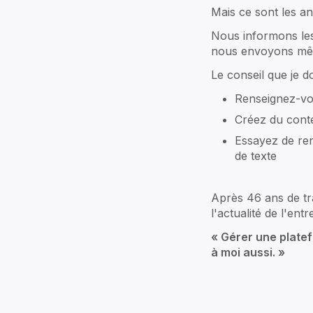
Mais ce sont les an
Nous informons les
nous envoyons mêm
Explorez ->
Le conseil que je d
Renseignez-vo
Créez du conte
Essayez de ren
Pour 
de texte
Fondée
Family a
Après 46 ans de tra
multigé
l'actualité de l'en
et de co
spécifiq
« Gérer une platef
à moi aussi. »
Notr