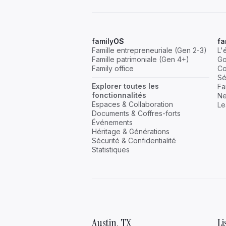
family
OS
fa
Famille entrepreneuriale (Gen 2-3)
L'
Famille patrimoniale (Gen 4+)
Go
Family office
Co
Sé
Explorer toutes les
Fa
fonctionnalités
Ne
Espaces & Collaboration
Le
Documents & Coffres-forts
Événements
Héritage & Générations
Sécurité & Confidentialité
Statistiques
Austin, TX
L