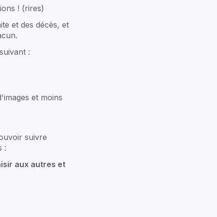
ns ! (rires)
e et des décès, et
acun.
suivant :
d'images et moins
quipe
gramme de partenariat
ouvoir suivre
Magazine
 :
res d'emploi
isir aux autres et