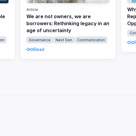
Why
Article
ble
We are not owners, we are
Rep
borrowers: Rethinking legacy in an
Opp
age of uncertainty
Co
on
Governance
Next Gen
Communication
Read