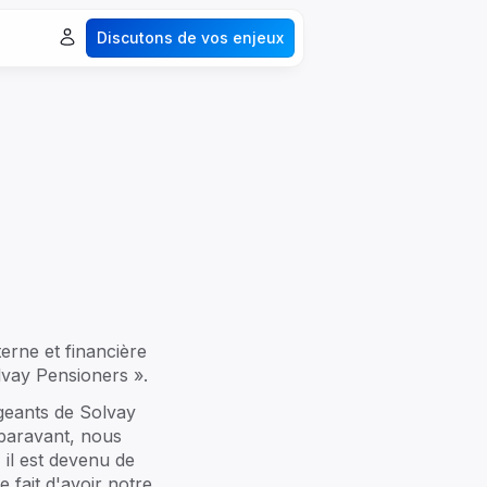
Discutons de vos enjeux
ionnalités
Tout explorer
spaces & Collaboration
éritage & Générations
Documents & Coffres-forts
Événements
écurité
nalytics
rne et financière
lvay Pensioners ».
igeants de Solvay
uparavant, nous
 il est devenu de
e fait d'avoir notre