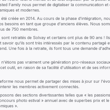
Gouvernance intelligente
F
re
sted Family nous permet de digitaliser la communication et
re
amiques et modernes.
e.
Connectez et impliquez
S
 été créée en 2014. Au cours de la phase d'intégration, no
os besoins en tant que groupe d'anciens élèves. Nous so
plus de 750 membres.
Ce
nt retraités de Solvay et certains ont plus de 90 ans ! Il
Préparez les leaders de demain
Ac
nt savoir qu'ils sont très intéressés par le contenu partagé e
pr
tend. Une fois à la retraite, ils font tous une demande d'adh
s n'étions pas vraiment une génération pro-réseaux sociau
t outil, en raison de sa facilité d'utilisation et de ses info
Prochains événements
Tout ->
Pl
Join our August product tour
ique
teforme nous permet de partager des mises à jour sur l'évol
Aug 18
•
Online
s
intenir les membres activement connectés.
Unifying wealth performance and
osons des sections divertissantes telles que « les passion
family governance [Addepar x
ncours photo estival » annuel avec de superbes prix et le
Trusted Family]
omiques ».
Sep 3
•
Online