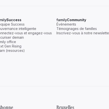
mily
Success
family
Community
équipe Success
Événements
uvernance intelligente
Témoignages de familles
nnectez-vous et engagez-vous
Inscrivez-vous à notre newslette
curiser demain
mily office
xt Gen Rising
arn (resources)
isbonne
Bruxelles