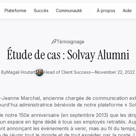
Plateforme
Succès
Communauté
À propos
Aide
Conçu pour
Fonct
Témoignage
re
Famille entrepreneuriale
Gen 2-3
E
Étude de cas : Solvay Alumni
Famille patrimoniale
Gen 4+
H
Family office
By
Magali Houtart
Head of Client Success
—
November 22, 2022
S
A
-Jeanne Marchal, ancienne chargée de communication exte
ourd'hui administratrice bénévole de notre plateforme « So
de notre 150e anniversaire (en septembre 2013) que les dir
 un espace en ligne dédié à tous ses employés retraités. A
nt annonçant les événements à venir, mais au fil du temps,
le de réunir tout le monde et de tout expédier par la poste. L