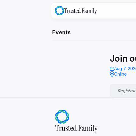
Events
family
OS
La plateforme tout-en-un pour vot
gouvernance familiale
Join o
Aug 7, 20
Online
Registrat
Explore ->
family
Success