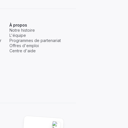
amily office
écurisez vos données
À propos
Notre histoire
L'équipe
r
Programmes de partenariat
ntre de ressources
Offres d'emploi
cédez à nos contenus et bonnes
Centre d'aide
atiques.
us de 200 familles
Histoires ->