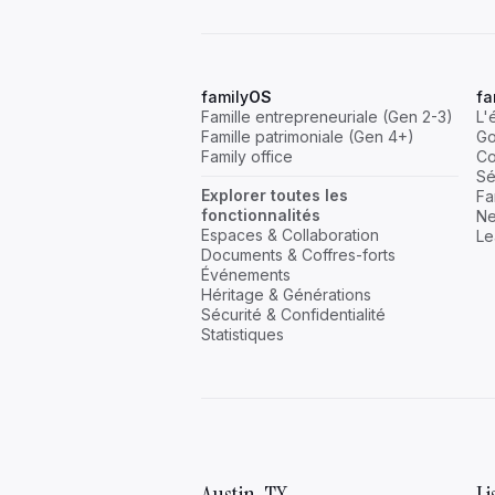
Notre équipe vous guide pour fai
prospérer tous les aspects de vot
entreprise familiale ou family offic
family
OS
fa
Famille entrepreneuriale (Gen 2-3)
L'
Famille patrimoniale (Gen 4+)
Go
Family office
Co
Sé
Explorer toutes les
Fa
fonctionnalités
Ne
Explorez ->
Espaces & Collaboration
Le
Documents & Coffres-forts
Événements
Héritage & Générations
Sécurité & Confidentialité
family
Community
Statistiques
Rejoignez une communauté dynam
grâce à des événements et à de
expériences partagées.
Austin, TX
L